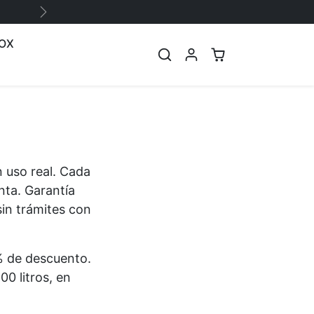
Siguiente
OX
 uso real. Cada
nta. Garantía
sin trámites con
% de descuento.
0 litros, en