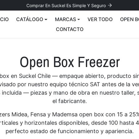
Comprar En Suckel Es Simple Y Seguro
ICIO
CATÁLOGO
MARCAS
VER TODO
OPEN B
CONTACTO
Open Box Freezer
box en Suckel Chile — empaque abierto, producto sin
visado por nuestro equipo técnico SAT antes de la ve
incluida — piezas y mano de obra en nuestro taller, 
el fabricante.
zers Midea, Fensa y Mademsa open box con 15 a 25
ticales y horizontales disponibles, desde 100 hasta 40
perfecto estado de funcionamiento y apariencia.