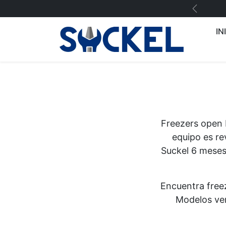
Saltar al contenido
Previo
IN
Freezers open 
equipo es re
Suckel 6 meses 
Encuentra free
Modelos ver