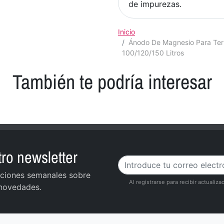
de impurezas.
Inicio
Ánodo De Magnesio Para Te
100/120/150 Litros
También te podría interesar
ro newsletter
zaciones semanales sobre
Al registrarse para recibir actuali
 novedades.