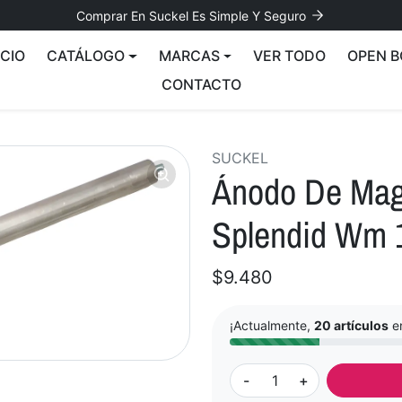
Comprar En Suckel Es Simple Y Seguro
ICIO
CATÁLOGO
MARCAS
VER TODO
OPEN B
CONTACTO
SUCKEL
Ánodo De Mag
Splendid Wm 1
$9.480
¡Actualmente,
20 artículos
en
-
+