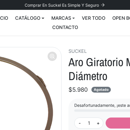
Comprar En Suckel Es Simple Y Seguro
ICIO
CATÁLOGO
MARCAS
VER TODO
OPEN B
CONTACTO
SUCKEL
Aro Giratorio
Diámetro
$5.980
Agotado
Desafortunadamente, ¡este ar
-
+