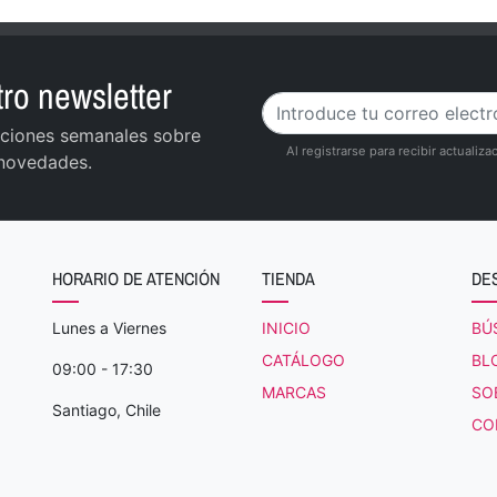
ro newsletter
zaciones semanales sobre
Al registrarse para recibir actuali
 novedades.
HORARIO DE ATENCIÓN
TIENDA
DE
Lunes a Viernes
INICIO
BÚ
CATÁLOGO
BL
09:00 - 17:30
MARCAS
SO
Santiago, Chile
CO