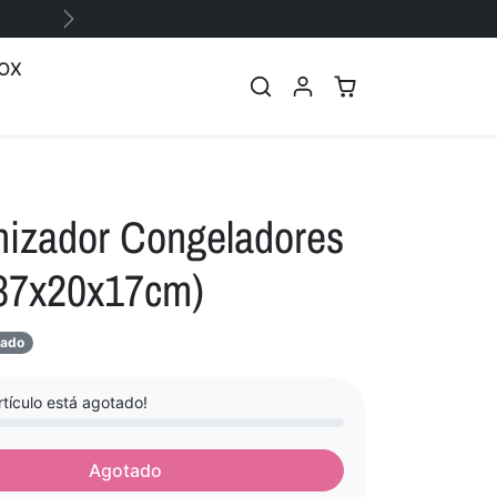
Siguiente
OX
nizador Congeladores
(37x20x17cm)
a
ado
tículo está agotado!
Agotado