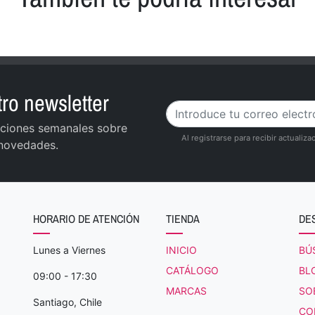
ro newsletter
zaciones semanales sobre
Al registrarse para recibir actuali
 novedades.
HORARIO DE ATENCIÓN
TIENDA
DE
Lunes a Viernes
INICIO
BÚ
CATÁLOGO
BL
09:00 - 17:30
MARCAS
SO
Santiago, Chile
CO