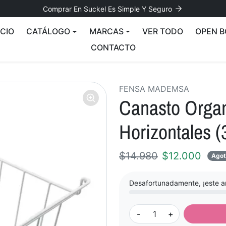
Comprar En Suckel Es Simple Y Seguro
ICIO
CATÁLOGO
MARCAS
VER TODO
OPEN B
CONTACTO
FENSA MADEMSA
Canasto Orga
Horizontales 
Precio normal
Precio ofert
$14.980
$12.000
Agot
Desafortunadamente, ¡este ar
-
+