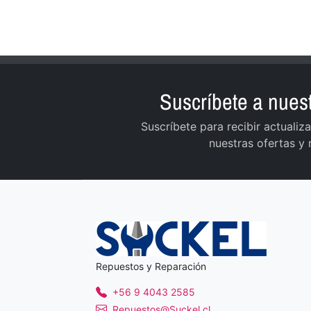
Suscríbete a nuest
Suscríbete para recibir actuali
nuestras ofertas y
Repuestos y Reparación
+56 9 4043 2585
Repuestos@Suckel.cl