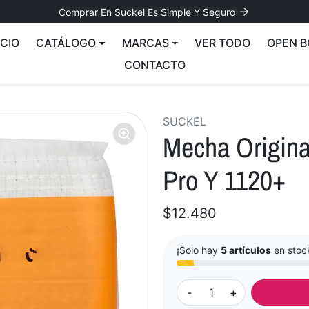
Comprar En Suckel Es Simple Y Seguro
ICIO
CATÁLOGO
MARCAS
VER TODO
OPEN B
CONTACTO
SUCKEL
Mecha Origina
Pro Y 1120+
$12.480
¡Solo hay
5 artículos
en stoc
-
+