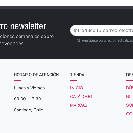
ro newsletter
zaciones semanales sobre
Al registrarse para recibir actuali
 novedades.
HORARIO DE ATENCIÓN
TIENDA
DE
Lunes a Viernes
INICIO
BÚ
CATÁLOGO
BL
09:00 - 17:30
MARCAS
SO
Santiago, Chile
CO