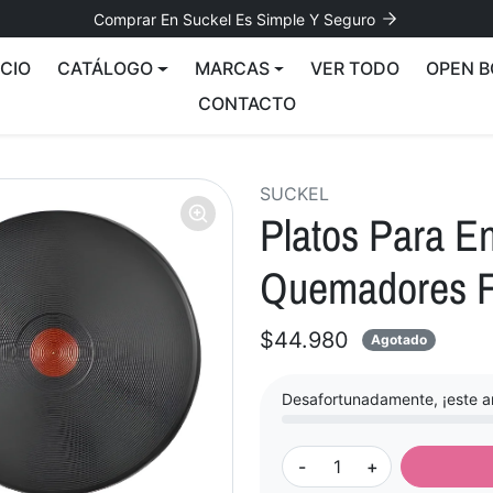
Comprar En Suckel Es Simple Y Seguro
ICIO
CATÁLOGO
MARCAS
VER TODO
OPEN B
CONTACTO
SUCKEL
Platos Para E
Quemadores 
$44.980
Agotado
Desafortunadamente, ¡este ar
-
+