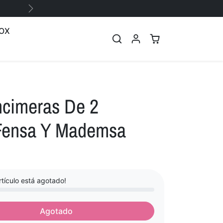
Siguiente
OX
ncimeras De 2
Fensa Y Mademsa
tículo está agotado!
Agotado