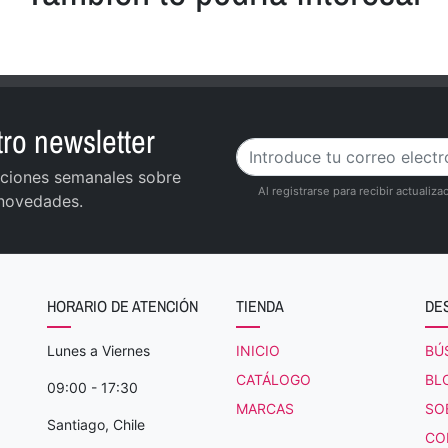
ro newsletter
zaciones semanales sobre
Al registrarse para recibir actuali
 novedades.
HORARIO DE ATENCIÓN
TIENDA
DE
Lunes a Viernes
INICIO
BÚ
CATÁLOGO
BL
09:00 - 17:30
MARCAS
SO
Santiago, Chile
CO