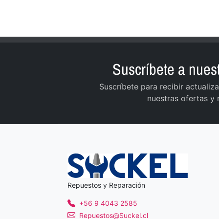
Suscríbete a nuest
Suscríbete para recibir actuali
nuestras ofertas y
Repuestos y Reparación
+56 9 4043 2585
Repuestos@Suckel.cl