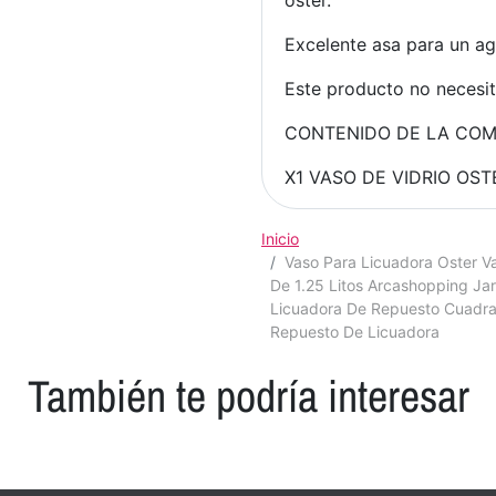
oster.
Excelente asa para un a
Este producto no necesit
CONTENIDO DE LA CO
X1 VASO DE VIDRIO OST
Inicio
Vaso Para Licuadora Oster V
De 1.25 Litos Arcashopping Ja
Licuadora De Repuesto Cuadra
Repuesto De Licuadora
También te podría interesar