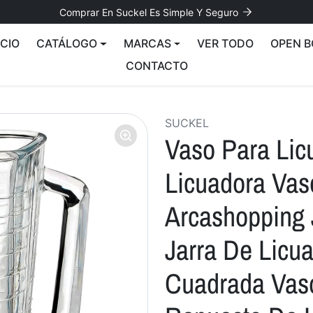
Comprar En Suckel Es Simple Y Seguro
ICIO
CATÁLOGO
MARCAS
VER TODO
OPEN B
CONTACTO
SUCKEL
Vaso Para Lic
Licuadora Vaso
Arcashopping 
Jarra De Licu
Cuadrada Vaso