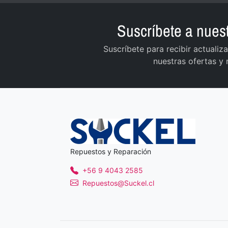
Suscríbete a nuest
Suscríbete para recibir actuali
nuestras ofertas y
Repuestos y Reparación
+56 9 4043 2585
Repuestos@Suckel.cl