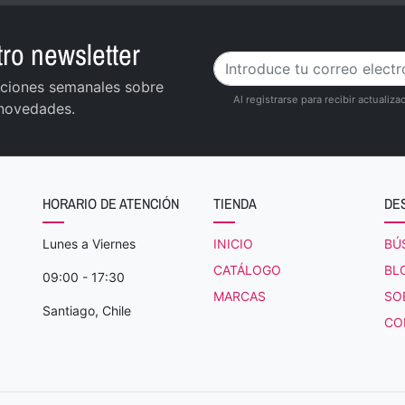
ro newsletter
zaciones semanales sobre
Al registrarse para recibir actuali
 novedades.
HORARIO DE ATENCIÓN
TIENDA
DE
Lunes a Viernes
INICIO
BÚ
CATÁLOGO
BL
09:00 - 17:30
MARCAS
SO
Santiago, Chile
CO