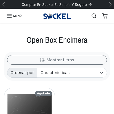
Saltar al contenido
Comprar En Suckel Es Simple Y Seguro
Previo
Si
MENÚ
Open Box Encimera
Mostrar filtros
Ordenar por
Ordenado por:
Agotado