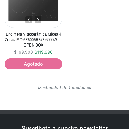
Encimera Vitrocerámica Midea 4
Zonas MC-6F6005R242 6000W —
OPEN BOX
Precio normal
Precio oferta
$169.990
$119.990
Agotado
Mostrando 1 de 1 productos
Suscríbete a nuestro newsletter