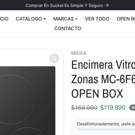
Comprar En Suckel Es Simple Y Seguro
ICIO
CATÁLOGO
MARCAS
VER TODO
OPEN B
CONTACTO
MIDEA
Encimera Vitr
Zonas MC-6F
OPEN BOX
Precio normal
Precio ofer
$169.990
$119.990
A
Desafortunadamente, ¡este ar