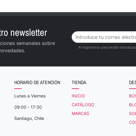
ro newsletter
zaciones semanales sobre
Al registrarse para recibir actuali
 novedades.
HORARIO DE ATENCIÓN
TIENDA
DE
Lunes a Viernes
INICIO
BÚ
CATÁLOGO
BL
09:00 - 17:30
MARCAS
SO
Santiago, Chile
CO