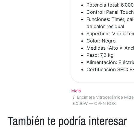
Potencia total: 6.00
Control: Panel Touch 
Funciones: Timer, cal
de calor residual
Superficie: Vidrio t
Color: Negro
Medidas (Alto × Anc
Peso: 7,2 kg
Alimentación: Eléctri
Certificación SEC: 
Inicio
Encimera Vitrocerámica Mi
6000W — OPEN BOX
También te podría interesar