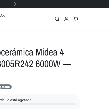
Siguiente
OX
ocerámica Midea 4
6005R242 6000W —
ta
gotado
tículo está agotado!