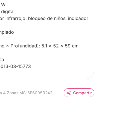
0 W
digital
or infrarrojo, bloqueo de niños, indicador
emplado
ho × Profundidad): 5,1 × 52 × 59 cm
ca
E-013-03-15773
dea 4 Zonas MC-6F6005R242
Compartir